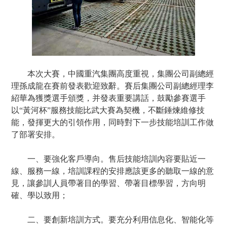
公司新聞
重汽工廠
生產線
機械設備
本次大賽，中國重汽集團高度重視，集團公司副總經
倉庫
理孫成龍在賽前發表歡迎致辭。賽后集團公司副總經理李
技術支持
紹華為獲獎選手頒獎，并發表重要講話，鼓勵參賽選手
以“黃河杯”服務技能比武大賽為契機，不斷錘煉維修技
采購指南
能，發揮更大的引領作用，同時對下一步技能培訓工作做
操作手冊
了部署安排。
維護手冊
保修政策
一、要強化客戶導向。售后技能培訓內容要貼近一
售后服務
線、服務一線，培訓課程的安排應該更多的聽取一線的意
見，讓參訓人員帶著目的學習、帶著目標學習，方向明
配件服務
確、學以致用；
技術服務
航運服務
二、要創新培訓方式。要充分利用信息化、智能化等