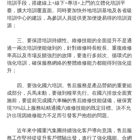
聯系我們
培訓手段，搭建線上+線下+專項+上門的立體化培訓平
臺，擴大培訓覆蓋面。同時要加快外地培訓基地及各省級
培訓中心的建設，為參訓人員提供更加便捷易得的培訓資
源；
三、要保證培訓持續性。維修技能的全面提升不是通
過一兩次培訓便能做到的，針對維修時長較長、重復維修
率高以及市場反饋強烈的故障，要進行多頻次、循環式的
強化培訓，確保服務網絡的整體維修能力都能得到強化提
升；
四、要強化國六培訓。售后服務是產品營銷的重要組
成部分，兵馬未動，要做到糧草先行。在國六排放全面實
施前，要提前完成國六車輛的售后維修技能儲備，確保實
現70%以上服務站精通國六維修技能的既定目標。決不允
許出現因維修能力不足而引發客戶抱怨的問題。
近年來中國重汽集團持續強化客戶導向意識，售后服
務工作堅持從提升客戶體驗出發，進行了強化職能、合網