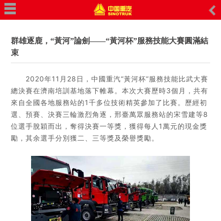
主頁
關于我們
群雄逐鹿，“黃河”論劍——“黃河杯”服務技能大賽圓滿結
公司簡介
束
企業榮譽
企業文化
2020年11月28日，中國重汽“黃河杯”服務技能比武大賽
公司活動
總決賽在濟南培訓基地落下帷幕。本次大賽歷時3個月，共有
客戶來訪
來自全國各地服務站的1千多位技術精英參加了比賽。歷經初
選、預賽、決賽三輪激烈角逐，邢臺萬眾服務站的宋雪建等8
產品中心
位選手脫穎而出，奪得決賽一等獎，獲得每人1萬元的現金獎
自卸車
勵，其余選手分別獲二、三等獎及榮譽獎勵。
牽引車
載貨車
攪拌車
特種車
輕型卡車
半掛車
裝載機