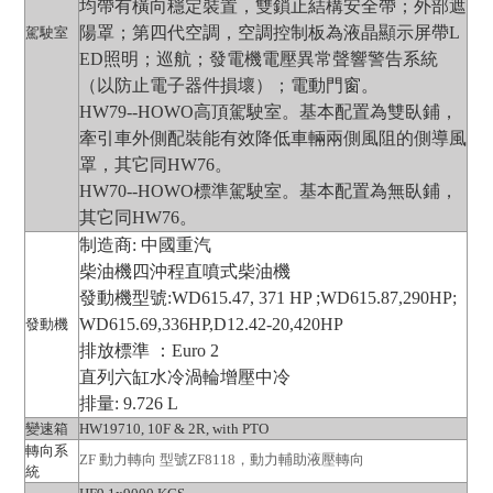
聯系我們
均帶有橫向穩定裝置，雙鎖止結構安全帶；外部遮
陽罩；第四代空調，空調控制板為液晶顯示屏帶L
駕駛室
ED照明；巡航；發電機電壓異常聲響警告系統
（以防止電子器件損壞）；電動門窗。
HW79--HOWO高頂駕駛室。基本配置為雙臥鋪，
牽引車外側配裝能有效降低車輛兩側風阻的側導風
罩，其它同HW76。
HW70--HOWO標準駕駛室。基本配置為無臥鋪，
其它同HW76。
制造商: 中國重汽
柴油機四沖程直噴式柴油機
發動機型號:WD615.47, 371 HP ;WD615.87,290HP;
WD615.69,336HP,D12.42-20,420HP
發動機
排放標準 ：Euro 2
直列六缸水冷渦輪增壓中冷
排量: 9.726 L
變速箱
HW1
9
710, 10F & 2R, with PTO
轉向系
ZF 動力轉向 型號ZF8118，動力輔助液壓轉向
統