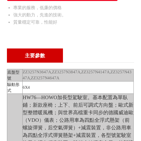
專業的服務，低廉的價格
公司新聞
強大的動力，先進的技術。
重汽工廠
質量穩定可靠，性能好
生產線
機械設備
倉庫
主要參數
技術支持
采購指南
底盤型
ZZ3257N3647A,ZZ3257N3847A,ZZ3257N4147A,ZZ3257N43
操作手冊
號
47A,ZZ3257N4647A
維護手冊
驅動形
6X4
式
保修政策
HW76—HOWO加長型駕駛室。基本配置為單臥
售后服務
鋪；新款座椅；上下、前后可調式方向盤；歐式新
型整體暖風機；與世界高檔重卡同步的德國威迪歐
配件服務
（VDO）儀表；公路用車為四點全浮式懸架（前
技術服務
螺旋彈簧，后空氣彈簧）+減震裝置，非公路用車
航運服務
為四點全浮式彈簧懸架+減震裝置，各型號駕駛室