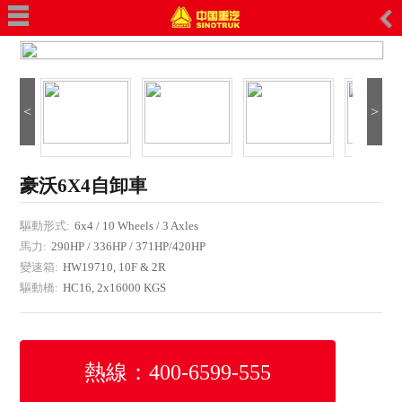
主頁
關于我們
公司簡介
企業榮譽
<
>
企業文化
公司活動
客戶來訪
豪沃6X4自卸車
產品中心
驅動形式:
6x4 / 10 Wheels / 3 Axles
自卸車
馬力:
290HP / 336HP / 371HP/420HP
牽引車
變速箱:
HW19710, 10F & 2R
載貨車
驅動橋:
HC16, 2x16000 KGS
攪拌車
特種車
輕型卡車
熱線：400-6599-555
半掛車
裝載機