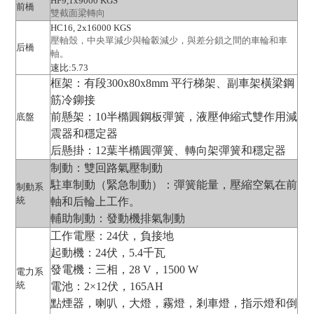
HF9,1x9000 KGS
前橋
雙截面梁轉向
HC16, 2x16000 KGS
壓軸殼，中央單減少與輪轂減少，與差分鎖之間的車輪和車
后橋
軸。
速比:5.73
框架：有段300x80x8mm 平行梯架、副車架橫梁鋼
筋冷鉚接
前懸架：10半橢圓鋼板彈簧，液壓伸縮式雙作用減
底盤
震器和穩定器
后懸掛：12葉半橢圓彈簧、轉向架彈簧和穩定器
制動：雙回路氣壓制動
駐車制動（緊急制動）：彈簧能量，壓縮空氣在前
制動系
統
軸和后輪上工作。
輔助制動：發動機排氣制動
工作電壓：24伏，負接地
起動機：24伏，5.4千瓦
發電機：三相，28 V，1500 W
電力系
統
電池：2×12伏，165AH
點煙器，喇叭，大燈，霧燈，剎車燈，指示燈和倒